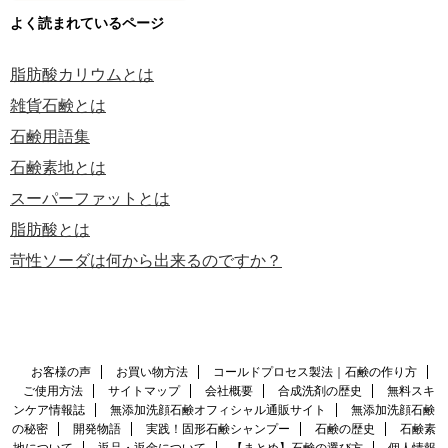
よく読まれているページ
脂肪酸カリウムとは
雑貨石鹸とは
石鹸用語集
石鹸素地とは
スーパーファットとは
脂肪酸とは
苛性ソーダは何から出来るのですか？
お客様の声
お買い物方法
コールドプロセス製法｜石鹸の作り方
ご使用方法
サイトマップ
会社概要
合成洗剤の歴史
無料スキ
ンケア情報誌
無添加洗顔石鹸オフィシャル通販サイト
無添加洗顔石鹸
の秘密
開発物語
実践！固形石鹸シャンプー
石鹸の歴史
石鹸素