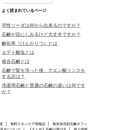
よく読まれているページ
苛性ソーダは何から出来るのですか？
石鹸が目にしみるけど大丈夫ですか？
鹸化率（けんかりつ）とは
エデト酸塩とは
複合石鹸とは
石鹸で髪を洗った後、クエン酸リンスを
する訳は？
洗濯用石鹸と普通の石鹸の違いは何です
か？
史
無料スキンケア情報誌
無添加洗顔石鹸オフィ
返金について
【まとめ】石鹸の選び方
個人情報