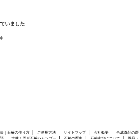
ていました
鹸
法｜石鹸の作り方
ご使用方法
サイトマップ
会社概要
合成洗剤の歴
語
実践！固形石鹸シャンプー
石鹸の歴史
石鹸素地について
返品・